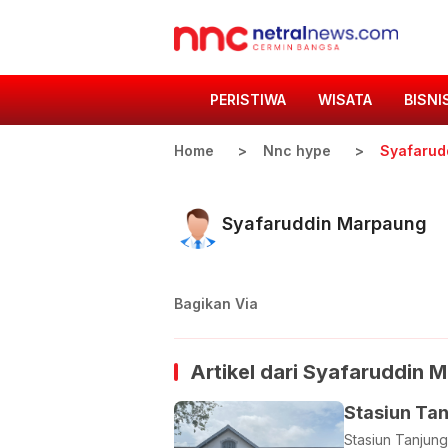
PERISTIWA
WISATA
BISNI
Home
Nnc hype
Syafarud
Syafaruddin Marpaung
Bagikan Via
Artikel dari
Syafaruddin 
Stasiun Tan
Stasiun Tanjung