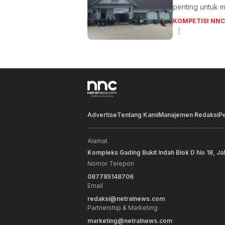
penting untuk m
KOMPETISI NNC
Advertise
Tentang Kami
Manajemen Redaksi
P
Alamat
Kompleks Gading Bukit Indah Blok D No 18, Ja
Nomor Telepon
087785148706
Email
redaksi@netralnews.com
Partnership & Marketing
marketing@netralnews.com