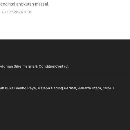
encintai angkutan massal.
10 Oct 2024 18:15
edoman Siber
Terms & Condition
Contact
lan Bukit Gading Raya, Kelapa Gading Permai, Jakarta Utara, 14240