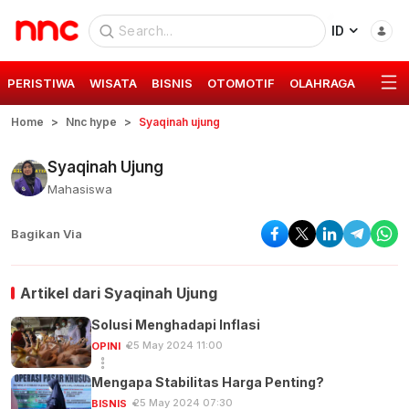
ID
PERISTIWA
WISATA
BISNIS
OTOMOTIF
OLAHRAGA
GAYA 
Home
Nnc hype
Syaqinah ujung
Syaqinah Ujung
Mahasiswa
Bagikan Via
Artikel dari
Syaqinah Ujung
Solusi Menghadapi Inflasi
25 May 2024 11:00
OPINI
Mengapa Stabilitas Harga Penting?
25 May 2024 07:30
BISNIS