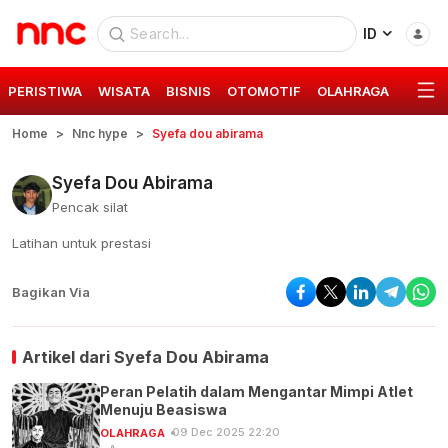
ID
PERISTIWA
WISATA
BISNIS
OTOMOTIF
OLAHRAGA
GAYA 
Home
Nnc hype
Syefa dou abirama
Syefa Dou Abirama
Pencak silat
Latihan untuk prestasi
Bagikan Via
Artikel dari
Syefa Dou Abirama
Peran Pelatih dalam Mengantar Mimpi Atlet
Menuju Beasiswa
09 Dec 2025 22:20
OLAHRAGA