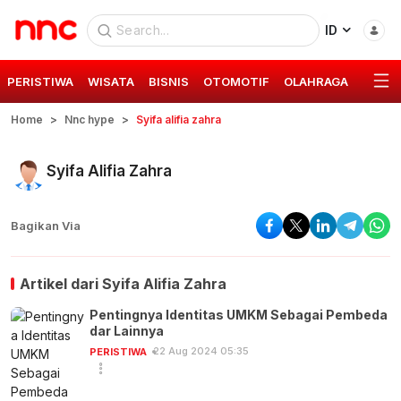
ID
PERISTIWA
WISATA
BISNIS
OTOMOTIF
OLAHRAGA
GAYA 
Home
Nnc hype
Syifa alifia zahra
Syifa Alifia Zahra
Bagikan Via
Artikel dari
Syifa Alifia Zahra
Pentingnya Identitas UMKM Sebagai Pembeda
dar Lainnya
22 Aug 2024 05:35
PERISTIWA