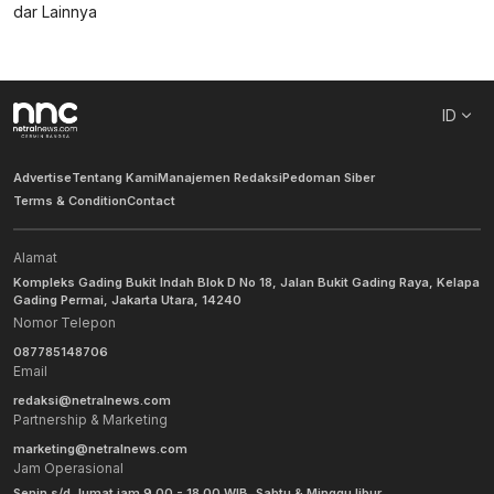
ID
Advertise
Tentang Kami
Manajemen Redaksi
Pedoman Siber
Terms & Condition
Contact
Alamat
Kompleks Gading Bukit Indah Blok D No 18, Jalan Bukit Gading Raya, Kelapa
Gading Permai, Jakarta Utara, 14240
Nomor Telepon
087785148706
Email
redaksi@netralnews.com
Partnership & Marketing
marketing@netralnews.com
Jam Operasional
Senin s/d Jumat jam 9.00 - 18.00 WIB, Sabtu & Minggu libur