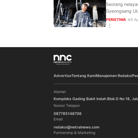
Seorang nelaya
Gyeongsang Uta
PERISTIWA
09 Ap
Advertise
Tentang Kami
Manajemen Redaksi
Pe
Alamat
Kompleks Gading Bukit Indah Blok D No 18, Jal
Nomor Telepon
087785148706
Email
redaksi@netralnews.com
Partnership & Marketing