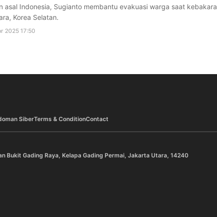
n asal Indonesia, Sugianto membantu evakuasi warga saat kebakar
ra, Korea Selatan.
r 2025 17:50
doman Siber
Terms & Condition
Contact
an Bukit Gading Raya, Kelapa Gading Permai, Jakarta Utara, 14240