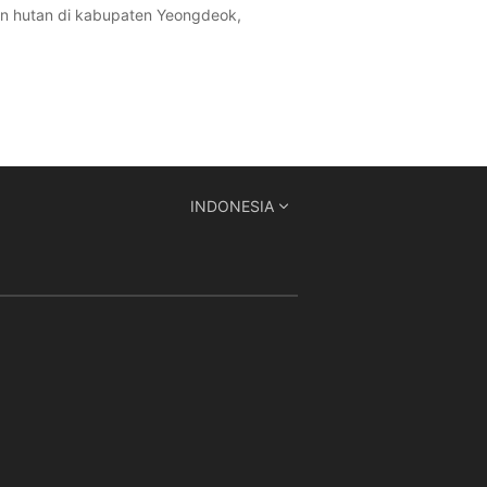
an hutan di kabupaten Yeongdeok,
INDONESIA