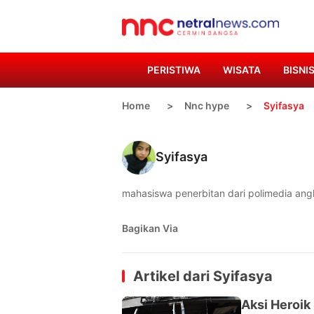
PERISTIWA
WISATA
BISNI
Home
Nnc hype
Syifasya
Syifasya
mahasiswa penerbitan dari polimedia an
Bagikan Via
Artikel dari
Syifasya
Aksi Heroik