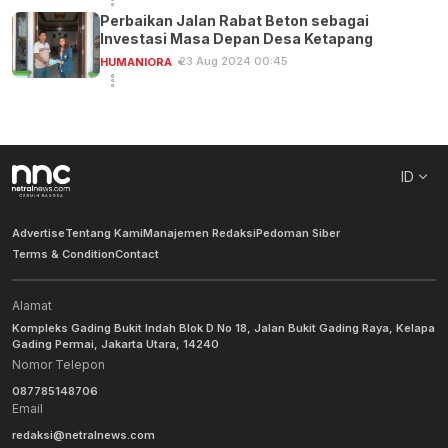
Perbaikan Jalan Rabat Beton sebagai
Investasi Masa Depan Desa Ketapang
23 Aug 2024 00:45
HUMANIORA
ID
Advertise
Tentang Kami
Manajemen Redaksi
Pedoman Siber
Terms & Condition
Contact
Alamat
Kompleks Gading Bukit Indah Blok D No 18, Jalan Bukit Gading Raya, Kelapa
Gading Permai, Jakarta Utara, 14240
Nomor Telepon
087785148706
Email
redaksi@netralnews.com