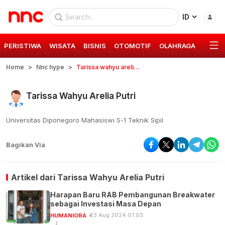
ID
PERISTIWA
WISATA
BISNIS
OTOMOTIF
OLAHRAGA
GAYA 
Home
Nnc hype
Tarissa wahyu arelia putri
Tarissa Wahyu Arelia Putri
Universitas Diponegoro Mahasiswi S-1 Teknik Sipil
Bagikan Via
Artikel dari
Tarissa Wahyu Arelia Putri
Harapan Baru RAB Pembangunan Breakwater
sebagai Investasi Masa Depan
23 Aug 2024 01:03
HUMANIORA