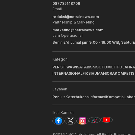
087785148706
Email
redaksi@netralnews.com
Partnership & Marketing
marketing@netralnews.com
Jam Operasional
Senin s/d Jumat jam 9.00 - 18.00 WIB, Sabtu &
Kategori
PERISTIWA
WISATA
BISNIS
OTOMOTIF
OLAHR
INTERNASIONAL
FIKSI
HUMANIORA
KOMPETIS
Layanan
Penulis
Keterbukaan Informasi
Kompetisi
Loker
Ikuti Kami di
©
2026
NNC Netralnews
. All Rights Reserved.