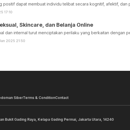
 positif dapat membuat individu telibat secara kognitif, afektif, dan 
25 17:10
eksual, Skincare, dan Belanja Online
nal dan internal turut menciptakan perilaku yang berkaitan dengan pe
Jan 2025 21:50
edoman Siber
Terms & Condition
Contact
lan Bukit Gading Raya, Kelapa Gading Permai, Jakarta Utara, 14240