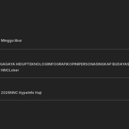
 Minggu libur
AGA
GAYA HIDUP
TEKNOLOGI
INFOGRAFIK
OPINI
PERSONA
SINGKAP BUDAYA
I NNC
Loker
 2026
NNC Hype
Info Haji