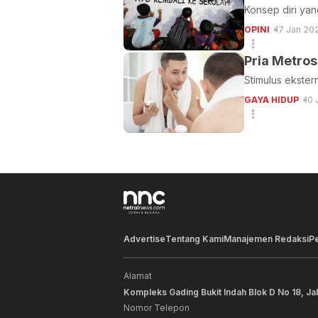
Konsep diri yang
OPINI
17 Jan 20
Pria Metros
Stimulus ekster
GAYA HIDUP
10 
Advertise
Tentang Kami
Manajemen Redaksi
P
Alamat
Kompleks Gading Bukit Indah Blok D No 18, Ja
Nomor Telepon