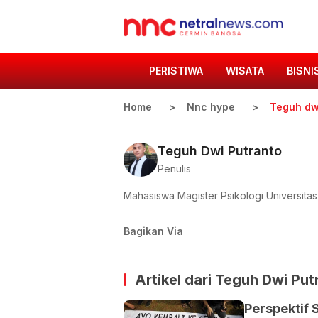
PERISTIWA
WISATA
BISNI
Home
Nnc hype
Teguh dw
Teguh Dwi Putranto
Penulis
Mahasiswa Magister Psikologi Universita
Bagikan Via
Artikel dari
Teguh Dwi Put
Perspektif 