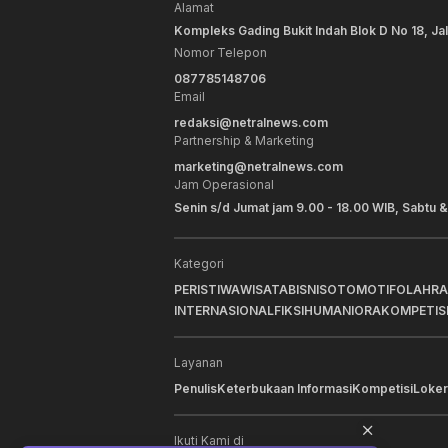
Alamat
Kompleks Gading Bukit Indah Blok D No 18, Ja
Nomor Telepon
087785148706
Email
redaksi@netralnews.com
Partnership & Marketing
marketing@netralnews.com
Jam Operasional
Senin s/d Jumat jam 9.00 - 18.00 WIB, Sabtu &
Kategori
PERISTIWA
WISATA
BISNIS
OTOMOTIF
OLAHR
INTERNASIONAL
FIKSI
HUMANIORA
KOMPETIS
Layanan
Penulis
Keterbukaan Informasi
Kompetisi
Loker
Ikuti Kami di