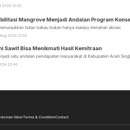
t 2024 12:00
bilitasi Mangrove Menjadi Andalan Program Konse
 menunjukkan hutan bakau bukan hanya mampu menahan abrasi.
 Aug 2024 21:00
ni Sawit Bisa Menikmati Hasil Kemitraan
njadi satu andalan pendapatan masyarakat di Kabupaten Aceh Singk
024 22:40
edoman Siber
Terms & Condition
Contact