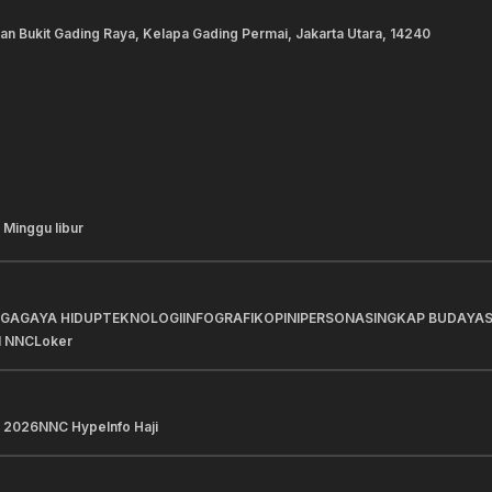
lan Bukit Gading Raya, Kelapa Gading Permai, Jakarta Utara, 14240
 Minggu libur
AGA
GAYA HIDUP
TEKNOLOGI
INFOGRAFIK
OPINI
PERSONA
SINGKAP BUDAYA
I NNC
Loker
 2026
NNC Hype
Info Haji