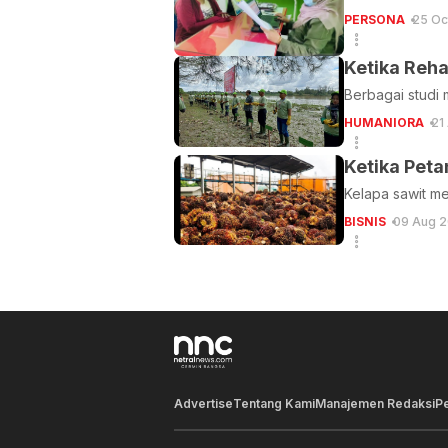
PERSONA
25 Oc
Ketika Reha
Berbagai studi
HUMANIORA
21
Ketika Peta
Kelapa sawit me
BISNIS
09 Aug 2
Advertise
Tentang Kami
Manajemen Redaksi
P