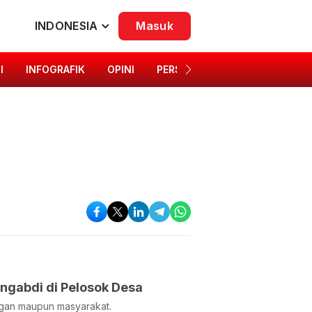
INDONESIA
Masuk
I
INFOGRAFIK
OPINI
PERSONA
SINGKAP BUDAYA
engabdi di Pelosok Desa
gan maupun masyarakat.