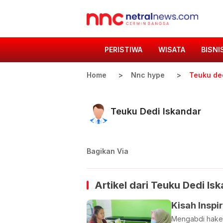
PERISTIWA
WISATA
BISNI
Home
Nnc hype
Teuku de
Teuku Dedi Iskandar
Bagikan Via
Artikel dari
Teuku Dedi Is
Kisah Inspi
Mengabdi hakek