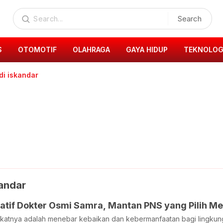
Search
S
OTOMOTIF
OLAHRAGA
GAYA HIDUP
TEKNOLOG
di iskandar
kandar
ratif Dokter Osmi Samra, Mantan PNS yang Pilih M
atnya adalah menebar kebaikan dan kebermanfaatan bagi lingkun