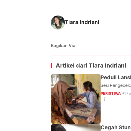
Tiara Indriani
Bagikan Via
Artikel dari
Tiara Indriani
Peduli Lan
Sesi Pengeceka
PERISTIWA
11 F
Cegah Stun