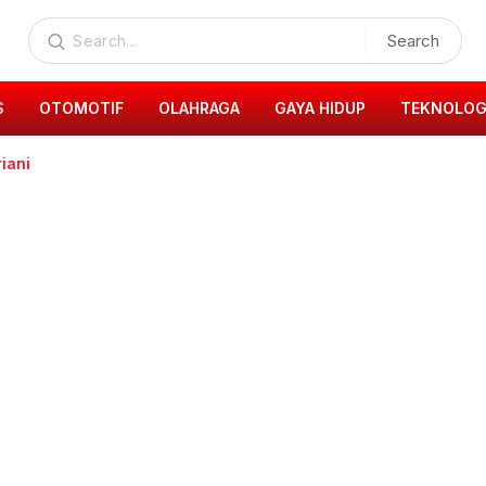
Search
S
OTOMOTIF
OLAHRAGA
GAYA HIDUP
TEKNOLOG
riani