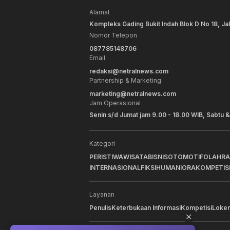
Alamat
Kompleks Gading Bukit Indah Blok D No 18, Ja
Nomor Telepon
087785148706
Email
redaksi@netralnews.com
Partnership & Marketing
marketing@netralnews.com
Jam Operasional
Senin s/d Jumat jam 9.00 - 18.00 WIB, Sabtu &
Kategori
PERISTIWA
WISATA
BISNIS
OTOMOTIF
OLAHR
INTERNASIONAL
FIKSI
HUMANIORA
KOMPETIS
Layanan
Penulis
Keterbukaan Informasi
Kompetisi
Loker