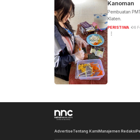
Kanoman
Pembuatan PMT 
Klaten.
PERISTIWA
06 F
Advertise
Tentang Kami
Manajemen Redaksi
P