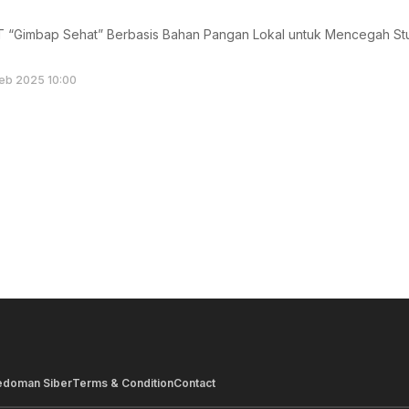
“Gimbap Sehat” Berbasis Bahan Pangan Lokal untuk Mencegah Stun
eb 2025 10:00
edoman Siber
Terms & Condition
Contact