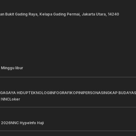
lan Bukit Gading Raya, Kelapa Gading Permai, Jakarta Utara, 14240
 Minggu libur
AGA
GAYA HIDUP
TEKNOLOGI
INFOGRAFIK
OPINI
PERSONA
SINGKAP BUDAYA
I NNC
Loker
 2026
NNC Hype
Info Haji