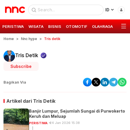
ID
PERISTIWA
WISATA
BISNIS
OTOMOTIF
OLAHRAGA
GAYA 
Home
Nnc hype
Tris detik
Tris Detik
Subscribe
Bagikan Via
Artikel dari
Tris Detik
Banjir Lumpur, Sejumlah Sungai di Purwokerto
Keruh dan Meluap
24 Jan 2026 15:38
PERISTIWA