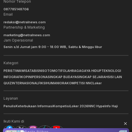
Nomor Telepon
087785148706
Email
redaksi@netralnews.com
Partnership & Marketing
marketing@netralnews.com
Jam Operasional
Senin s/d Jumat jam 9.00 - 18.00 WIB, Sabtu & Minggu libur
Kategori
PERISTIWA
WISATA
BISNIS
OTOMOTIF
OLAHRAGA
GAYA HIDUP
TEKNOLOGI
INFOGRAFIK
OPINI
PERSONA
SINGKAP BUDAYA
SINGKAP SEJARAH
SISI LAIN
QUIZ
INTERNASIONAL
FIKSI
HUMANIORA
KOMPETISI NNC
Loker
Layanan
Penulis
Keterbukaan Informasi
Kompetisi
Loker 2026
NNC Hype
Info Haji
Ikuti Kami di
Berita Pilihan