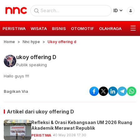
ID
PERISTIWA
WISATA
BISNIS
OTOMOTIF
OLAHRAGA
GAYA 
Home
Nnc hype
Ukoy offering d
ukoy offering D
Publik speaking
Hallo guys !!!!
Bagikan Via
Artikel dari
ukoy offering D
Refleksi & Orasi Kebangsaan UM 2026 Ruang
Akademik Merawat Republik
10 May 2026 17:30
PERISTIWA