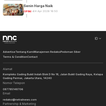
Senin Harga Naik
04 Apr 2026 16:50
OPINI
ID
Advertise
Tentang Kami
Manajemen Redaksi
Pedoman Siber
Terms & Condition
Contact
Alamat
Kompleks Gading Bukit Indah Blok D No 18, Jalan Bukit Gading Raya, Kelapa
Gading Permai, Jakarta Utara, 14240
Nomor Telepon
087785148706
Email
redaksi@netralnews.com
Partnership & Marketing