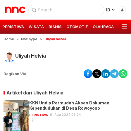
ID
PERISTIWA
WISATA
BISNIS
OTOMOTIF
OLAHRAGA
GAYA 
Home
Nnc hype
Uliyah helvia
Uliyah Helvia
Bagikan Via
Artikel dari
Uliyah Helvia
KKN Undip Permudah Akses Dokumen
Kependudukan di Desa Rowoyoso
31 Aug 2024 03:24
PERISTIWA