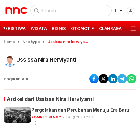
ID
PERISTIWA
WISATA
BISNIS
OTOMOTIF
OLAHRAGA
GAYA 
Home
Nnc hype
Ussissa nira herviyanti
Ussissa Nira Herviyanti
Bagikan Via
Artikel dari
Ussissa Nira Herviyanti
Pergolakan dan Perubahan Menuju Era Baru
31 Aug 2023 23:33
KOMPETISI NNC