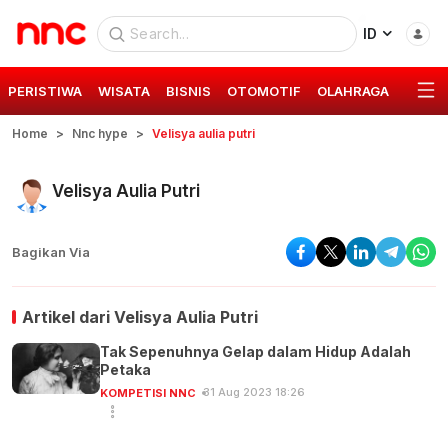
ID
PERISTIWA
WISATA
BISNIS
OTOMOTIF
OLAHRAGA
GAYA 
Home
Nnc hype
Velisya aulia putri
Velisya Aulia Putri
Bagikan Via
Artikel dari
Velisya Aulia Putri
Tak Sepenuhnya Gelap dalam Hidup Adalah
Petaka
31 Aug 2023 18:26
KOMPETISI NNC