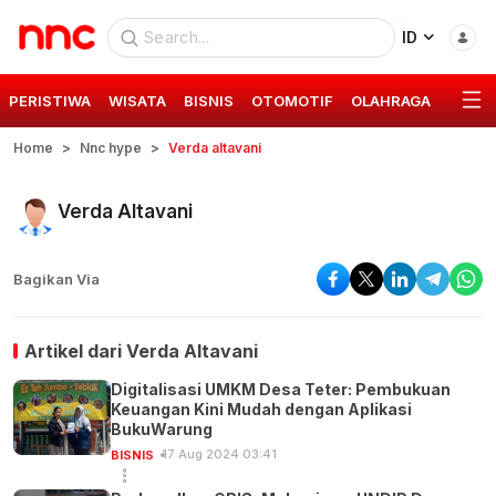
ID
PERISTIWA
WISATA
BISNIS
OTOMOTIF
OLAHRAGA
GAYA 
Home
Nnc hype
Verda altavani
Verda Altavani
Bagikan Via
Artikel dari
Verda Altavani
Digitalisasi UMKM Desa Teter: Pembukuan
Keuangan Kini Mudah dengan Aplikasi
BukuWarung
17 Aug 2024 03:41
BISNIS