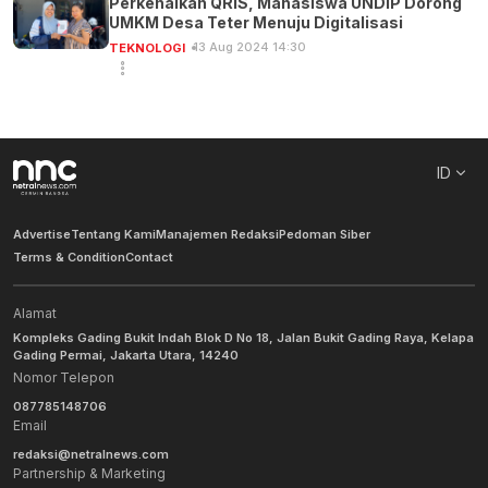
Perkenalkan QRIS, Mahasiswa UNDIP Dorong
UMKM Desa Teter Menuju Digitalisasi
13 Aug 2024 14:30
TEKNOLOGI
ID
Advertise
Tentang Kami
Manajemen Redaksi
Pedoman Siber
Terms & Condition
Contact
Alamat
Kompleks Gading Bukit Indah Blok D No 18, Jalan Bukit Gading Raya, Kelapa
Gading Permai, Jakarta Utara, 14240
Nomor Telepon
087785148706
Email
redaksi@netralnews.com
Partnership & Marketing