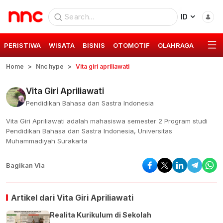
ID
PERISTIWA
WISATA
BISNIS
OTOMOTIF
OLAHRAGA
GAYA 
Home
Nnc hype
Vita giri apriliawati
Vita Giri Apriliawati
Pendidikan Bahasa dan Sastra Indonesia
Vita Giri Apriliawati adalah mahasiswa semester 2 Program studi
Pendidikan Bahasa dan Sastra Indonesia, Universitas
Muhammadiyah Surakarta
Bagikan Via
Artikel dari
Vita Giri Apriliawati
Realita Kurikulum di Sekolah