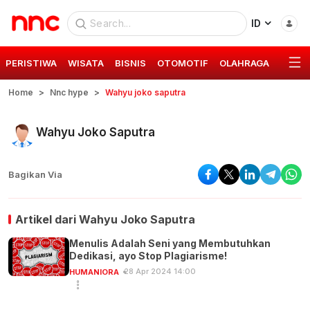
ID
PERISTIWA
WISATA
BISNIS
OTOMOTIF
OLAHRAGA
GAYA 
Home
Nnc hype
Wahyu joko saputra
Wahyu Joko Saputra
Bagikan Via
Artikel dari
Wahyu Joko Saputra
Menulis Adalah Seni yang Membutuhkan
Dedikasi, ayo Stop Plagiarisme!
28 Apr 2024 14:00
HUMANIORA