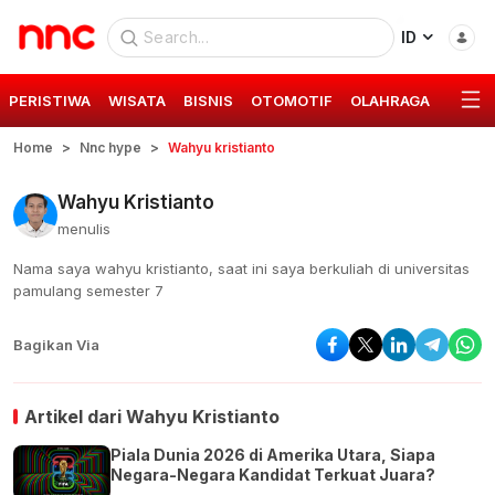
ID
PERISTIWA
WISATA
BISNIS
OTOMOTIF
OLAHRAGA
GAYA 
Home
Nnc hype
Wahyu kristianto
Wahyu Kristianto
menulis
Nama saya wahyu kristianto, saat ini saya berkuliah di universitas
pamulang semester 7
Bagikan Via
Artikel dari
Wahyu Kristianto
Piala Dunia 2026 di Amerika Utara, Siapa
Negara-Negara Kandidat Terkuat Juara?