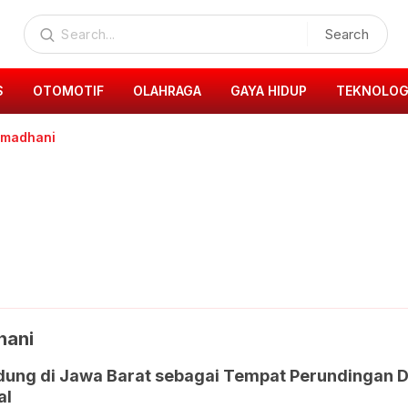
Search
S
OTOMOTIF
OLAHRAGA
GAYA HIDUP
TEKNOLOG
amadhani
hani
dung di Jawa Barat sebagai Tempat Perundingan D
al