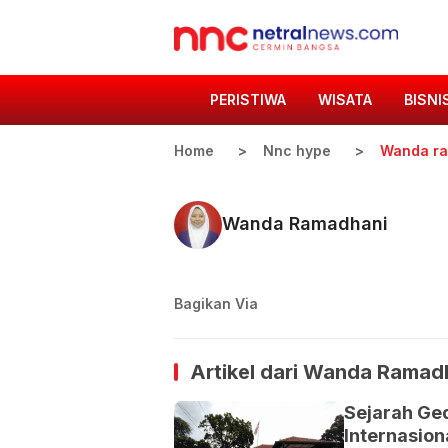
PERISTIWA
WISATA
BISNI
Home
Nnc hype
Wanda r
Wanda Ramadhani
Bagikan Via
Artikel dari
Wanda Ramad
Sejarah Ge
Internasion