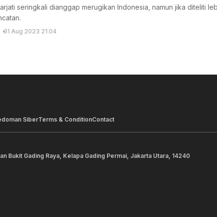
arjati seringkali dianggap merugikan Indonesia, namun jika diteliti l
ncatan.
31 Aug 2023 21:04
edoman Siber
Terms & Condition
Contact
lan Bukit Gading Raya, Kelapa Gading Permai, Jakarta Utara, 14240