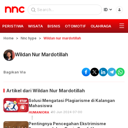
ID
PERISTIWA
WISATA
BISNIS
OTOMOTIF
OLAHRAGA
GAYA 
Home
Nnc hype
Wildan nur mardotillah
Wildan Nur Mardotillah
Bagikan Via
Artikel dari
Wildan Nur Mardotillah
Solusi Mengatasi Plagiarisme di Kalangan
Mahasiswa
30 Jun 2024 07:00
HUMANIORA
Pentingnya Pencegahan Ekstrimisme