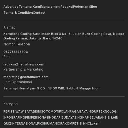
Advertise
Tentang Kami
Manajemen Redaksi
Pedoman Siber
Terms & Condition
Contact
Alamat
Kompleks Gading Bukit Indah Blok D No 18, Jalan Bukit Gading Raya, Kelapa
Gading Permai, Jakarta Utara, 14240
Nomor Telepon
087785148706
Email
redaksi@netralnews.com
Partnership & Marketing
marketing@netralnews.com
Jam Operasional
Senin s/d Jumat jam 9.00 - 18.00 WIB, Sabtu & Minggu libur
Kategori
PERISTIWA
WISATA
BISNIS
OTOMOTIF
OLAHRAGA
GAYA HIDUP
TEKNOLOGI
INFOGRAFIK
OPINI
PERSONA
SINGKAP BUDAYA
SINGKAP SEJARAH
SISI LAIN
QUIZ
INTERNASIONAL
FIKSI
HUMANIORA
KOMPETISI NNC
Loker