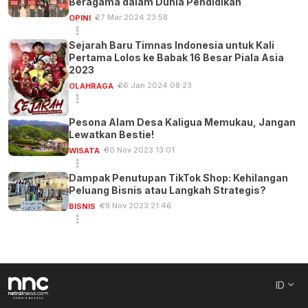
Beragama dalam Dunia Pendidikan
27 Mar 2024 23:58
OPINI
Sejarah Baru Timnas Indonesia untuk Kali
Pertama Lolos ke Babak 16 Besar Piala Asia
2023
26 Jan 2024 08:23
OLAHRAGA
Pesona Alam Desa Kaligua Memukau, Jangan
Lewatkan Bestie!
30 Nov 2023 13:01
WISATA
Dampak Penutupan TikTok Shop: Kehilangan
Peluang Bisnis atau Langkah Strategis?
28 Nov 2023 21:46
BISNIS
ID