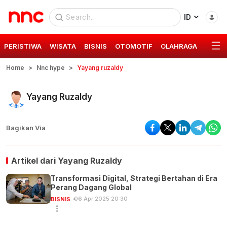
ID
PERISTIWA
WISATA
BISNIS
OTOMOTIF
OLAHRAGA
GAYA 
Home
Nnc hype
Yayang ruzaldy
Yayang Ruzaldy
Bagikan Via
Artikel dari
Yayang Ruzaldy
Transformasi Digital, Strategi Bertahan di Era
Perang Dagang Global
06 Apr 2025 20:30
BISNIS