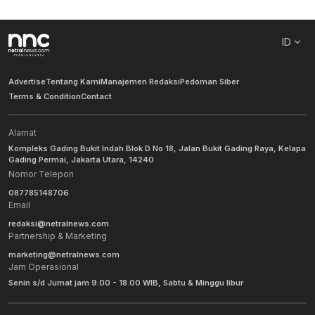
ID
Advertise
Tentang Kami
Manajemen Redaksi
Pedoman Siber
Terms & Condition
Contact
Alamat
Kompleks Gading Bukit Indah Blok D No 18, Jalan Bukit Gading Raya, Kelapa
Gading Permai, Jakarta Utara, 14240
Nomor Telepon
087785148706
Email
redaksi@netralnews.com
Partnership & Marketing
marketing@netralnews.com
Jam Operasional
Senin s/d Jumat jam 9.00 - 18.00 WIB, Sabtu & Minggu libur