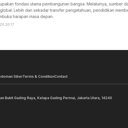
upakan fondasi utama pembangunan bangsa. Melaluinya, sumber d
 global. Lebih dari sekadar transfer pengetahuan, pendidikan mem
embuka harapan masa depan.
25 20:17
edoman Siber
Terms & Condition
Contact
lan Bukit Gading Raya, Kelapa Gading Permai, Jakarta Utara, 14240