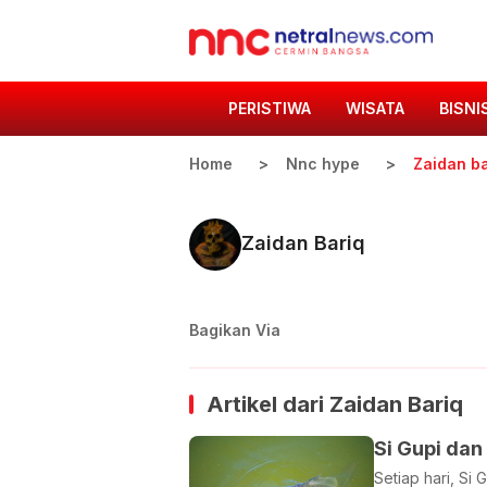
PERISTIWA
WISATA
BISNI
Home
Nnc hype
Zaidan ba
Zaidan Bariq
Bagikan Via
Artikel dari
Zaidan Bariq
Si Gupi da
Setiap hari, Si