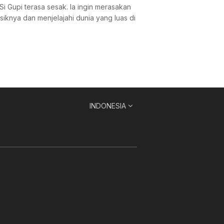
 Gupi terasa sesak. Ia ingin merasakan
siknya dan menjelajahi dunia yang luas di
INDONESIA