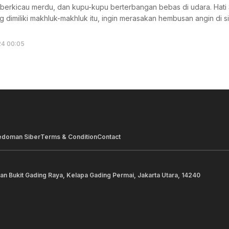
erkicau merdu, dan kupu-kupu berterbangan bebas di udara. Hati Si
dimiliki makhluk-makhluk itu, ingin merasakan hembusan angin di si
24 00:05
edoman Siber
Terms & Condition
Contact
lan Bukit Gading Raya, Kelapa Gading Permai, Jakarta Utara, 14240