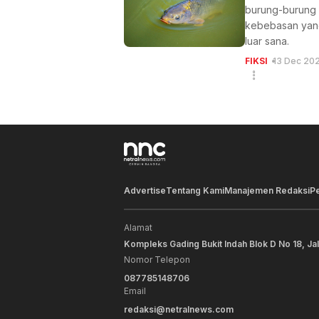
burung-burung b
kebebasan yang 
luar sana.
FIKSI
13 Dec 20
Advertise
Tentang Kami
Manajemen Redaksi
P
Alamat
Kompleks Gading Bukit Indah Blok D No 18, Ja
Nomor Telepon
087785148706
Email
redaksi@netralnews.com