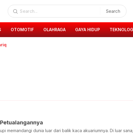
Search
S
OTOMOTIF
OLAHRAGA
GAYA HIDUP
TEKNOLOG
riq
n Petualangannya
 Gupi memandangi dunia luar dari balik kaca akuariumnya. Di luar san