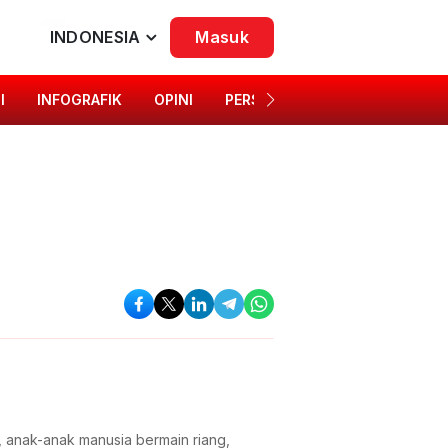
INDONESIA
Masuk
I
INFOGRAFIK
OPINI
PERSONA
SINGKAP BUDAYA
a, anak-anak manusia bermain riang,