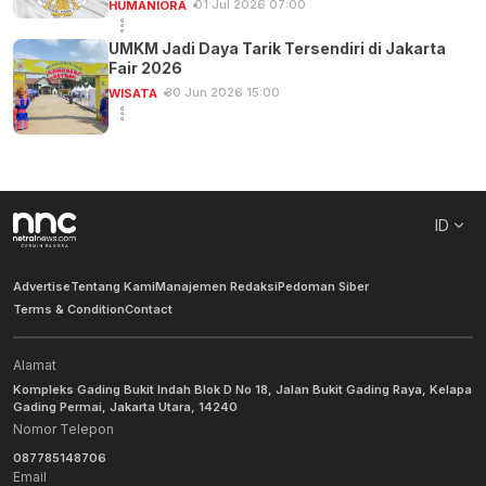
01 Jul 2026 07:00
HUMANIORA
UMKM Jadi Daya Tarik Tersendiri di Jakarta
Fair 2026
30 Jun 2026 15:00
WISATA
ID
Advertise
Tentang Kami
Manajemen Redaksi
Pedoman Siber
Terms & Condition
Contact
Alamat
Kompleks Gading Bukit Indah Blok D No 18, Jalan Bukit Gading Raya, Kelapa
Gading Permai, Jakarta Utara, 14240
Nomor Telepon
087785148706
Email