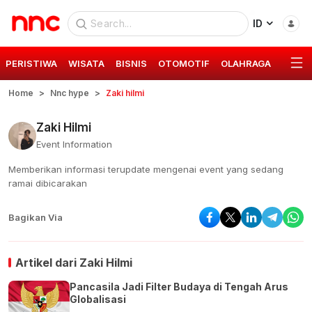
ID
PERISTIWA
WISATA
BISNIS
OTOMOTIF
OLAHRAGA
GAYA 
Home
Nnc hype
Zaki hilmi
Zaki Hilmi
Event Information
Memberikan informasi terupdate mengenai event yang sedang
ramai dibicarakan
Bagikan Via
Artikel dari
Zaki Hilmi
Pancasila Jadi Filter Budaya di Tengah Arus
Globalisasi