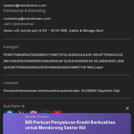
redaksi@netralnews.com
Partnership & Marketing
marketing@netralnews.com
Jam Operasional
Senin s/d Jumat jam 9.00 - 18.00 WIB, Sabtu & Minggu libur
Kategori
PERISTIWA
WISATA
BISNIS
OTOMOTIF
OLAHRAGA
GAYA HIDUP
TEKNOLOGI
INFOGRAFIK
OPINI
PERSONA
SINGKAP BUDAYA
SINGKAP SEJARAH
SISI LAIN
QUIZ
INTERNASIONAL
FIKSI
HUMANIORA
KOMPETISI NNC
Loker
Layanan
Penulis
Keterbukaan Informasi
Kompetisi
Loker 2026
NNC Hype
Info Haji
Ikuti Kami di
Berita Pilihan
BRI Perkuat Penyaluran Kredit Berkualitas
untuk Mendorong Sektor Riil
©
2026
NNC Netralnews
. All Rights Reserved.