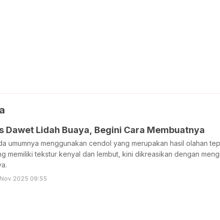
ra
s Dawet Lidah Buaya, Begini Cara Membuatnya
a umumnya menggunakan cendol yang merupakan hasil olahan tepun
 memiliki tekstur kenyal dan lembut, kini dikreasikan dengan meng
ya.
 Nov 2025 09:55