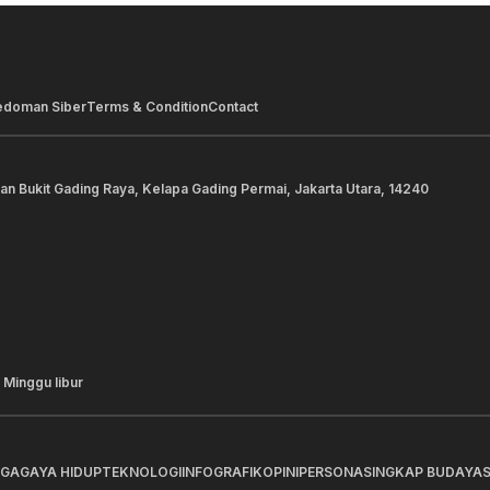
edoman Siber
Terms & Condition
Contact
lan Bukit Gading Raya, Kelapa Gading Permai, Jakarta Utara, 14240
 Minggu libur
AGA
GAYA HIDUP
TEKNOLOGI
INFOGRAFIK
OPINI
PERSONA
SINGKAP BUDAYA