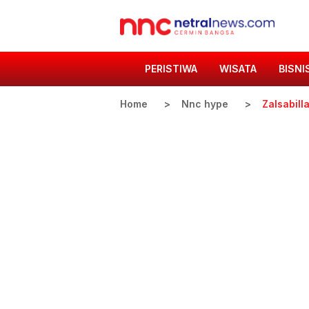
PERISTIWA
WISATA
BISNI
Home
Nnc hype
Zalsabill