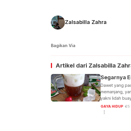
Zalsabilla Zahra
Bagikan Via
Artikel dari
Zalsabilla Zah
Segarnya E
Dawet yang pad
memanjang, yang
yakni lidah bua
GAYA HIDUP
25