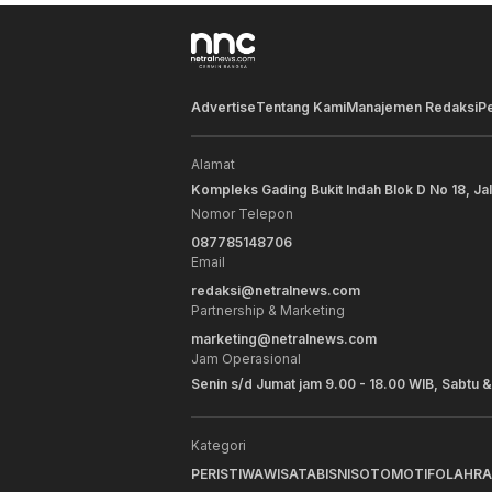
Advertise
Tentang Kami
Manajemen Redaksi
P
Alamat
Kompleks Gading Bukit Indah Blok D No 18, Ja
Nomor Telepon
087785148706
Email
redaksi@netralnews.com
Partnership & Marketing
marketing@netralnews.com
Jam Operasional
Senin s/d Jumat jam 9.00 - 18.00 WIB, Sabtu &
Kategori
PERISTIWA
WISATA
BISNIS
OTOMOTIF
OLAHR