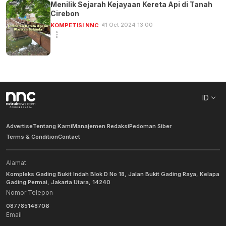
Menilik Sejarah Kejayaan Kereta Api di Tanah
Cirebon
11 Oct 2024 13:00
KOMPETISI NNC
ID
Advertise
Tentang Kami
Manajemen Redaksi
Pedoman Siber
Terms & Condition
Contact
Alamat
Kompleks Gading Bukit Indah Blok D No 18, Jalan Bukit Gading Raya, Kelapa
Gading Permai, Jakarta Utara, 14240
Nomor Telepon
087785148706
Email