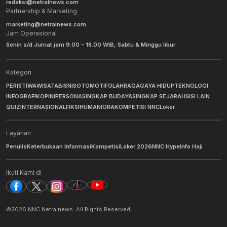
redaksi@netralnews.com
Partnership & Marketing
marketing@netralnews.com
Jam Operasional
Senin s/d Jumat jam 9.00 - 18.00 WIB, Sabtu & Minggu libur
Kategori
PERISTIWA
WISATA
BISNIS
OTOMOTIF
OLAHRAGA
GAYA HIDUP
TEKNOLOGI
INFOGRAFIK
OPINI
PERSONA
SINGKAP BUDAYA
SINGKAP SEJARAH
SISI LAIN
QUIZ
INTERNASIONAL
FIKSI
HUMANIORA
KOMPETISI NNC
Loker
Layanan
Penulis
Keterbukaan Informasi
Kompetisi
Loker 2026
NNC Hype
Info Haji
Ikuti Kami di
Berita Pilihan
BNI Hadirkan Ekosistem Keuangan Digital
©
2026
NNC Netralnews
. All Rights Reserved.
bagi Mahasiswa Indonesia di Hong Kong