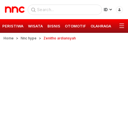
ID
PERISTIWA
WISATA
BISNIS
OTOMOTIF
OLAHRAGA
GAYA 
Home
Nnc hype
Zenitho ardiansyah