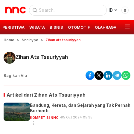
ID
PERISTIWA
WISATA
BISNIS
OTOMOTIF
OLAHRAGA
GAYA 
Home
Nnc hype
Zihan ats tsauriyyah
Zihan Ats Tsauriyyah
Bagikan Via
Artikel dari
Zihan Ats Tsauriyyah
Bandung, Kereta, dan Sejarah yang Tak Pernah
Berhenti
05 Oct 2024 05:35
KOMPETISI NNC