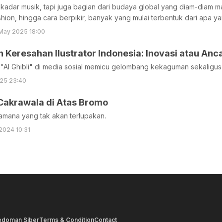
adar musik, tapi juga bagian dari budaya global yang diam-diam mas
shion, hingga cara berpikir, banyak yang mulai terbentuk dari apa ya
May 2025 18:00
an Keresahan Ilustrator Indonesia: Inovasi atau Anc
 "AI Ghibli" di media sosial memicu gelombang kekaguman sekaligus
25 23:40
Cakrawala di Atas Bromo
mana yang tak akan terlupakan.
2024 10:31
edoman Siber
Terms & Condition
Contact