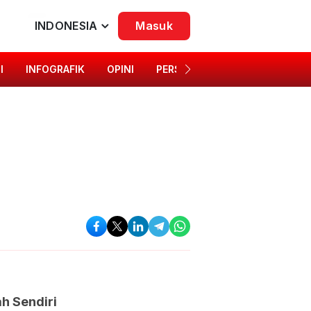
INDONESIA
Masuk
I
INFOGRAFIK
OPINI
PERSONA
SINGKAP BUDAYA
laman Rumah Sendiri