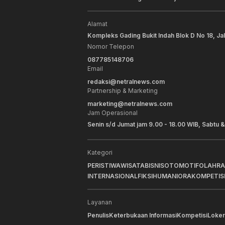
Alamat
Kompleks Gading Bukit Indah Blok D No 18, Ja
Nomor Telepon
087785148706
Email
redaksi@netralnews.com
Partnership & Marketing
marketing@netralnews.com
Jam Operasional
Senin s/d Jumat jam 9.00 - 18.00 WIB, Sabtu &
Kategori
PERISTIWA
WISATA
BISNIS
OTOMOTIF
OLAHR
INTERNASIONAL
FIKSI
HUMANIORA
KOMPETIS
Layanan
Penulis
Keterbukaan Informasi
Kompetisi
Loker