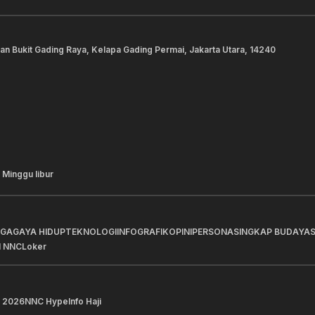
lan Bukit Gading Raya, Kelapa Gading Permai, Jakarta Utara, 14240
 Minggu libur
AGA
GAYA HIDUP
TEKNOLOGI
INFOGRAFIK
OPINI
PERSONA
SINGKAP BUDAYA
I NNC
Loker
 2026
NNC Hype
Info Haji