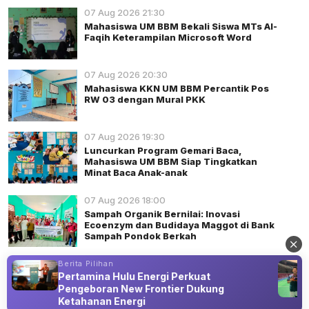
07 Aug 2026 21:30
Mahasiswa UM BBM Bekali Siswa MTs Al-
Faqih Keterampilan Microsoft Word
07 Aug 2026 20:30
Mahasiswa KKN UM BBM Percantik Pos
RW 03 dengan Mural PKK
07 Aug 2026 19:30
Luncurkan Program Gemari Baca,
Mahasiswa UM BBM Siap Tingkatkan
Minat Baca Anak-anak
07 Aug 2026 18:00
Sampah Organik Bernilai: Inovasi
Ecoenzym dan Budidaya Maggot di Bank
Sampah Pondok Berkah
07 Aug 2026 17:30
Berita Pilihan
s
Pertamina Hulu Energi Perkuat
Anyaman Pithi Warisan Lokal yang
Pengeboran New Frontier Dukung
Menghidupi UMKM dan Ramah
Lingkungan
Ketahanan Energi