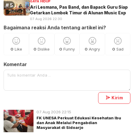
GAYA HIDUP
Ari Lesmana, Pas Band, dan Bapack Guru Siap
Getarkan Lombok Timur di Alunan Music Exp
07 Aug 2026 22:30
Bagaimana reaksi Anda tentang artikel ini?
0
Like
0
Dislike
0
Funny
0
Angry
0
Sad
Komentar
Kirim
07 Aug 2026 22:15
FK UNESA Perkuat Edukasi Kesehatan Ibu
dan Anak Melalui Pengabdian
Masyarakat di Sidoarjo