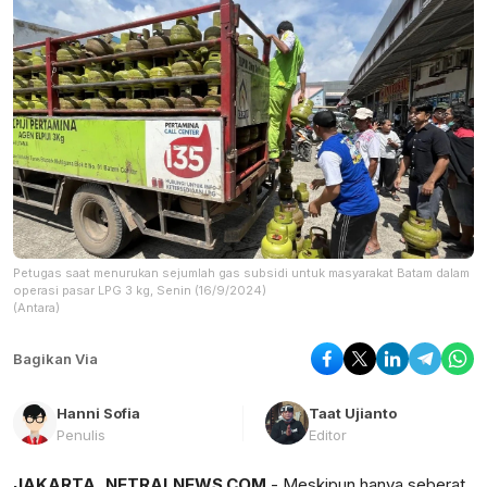
Petugas saat menurukan sejumlah gas subsidi untuk masyarakat Batam dalam
operasi pasar LPG 3 kg, Senin (16/9/2024)
(Antara)
Bagikan Via
Hanni Sofia
Taat Ujianto
Penulis
Editor
JAKARTA, NETRALNEWS.COM
- Meskipun hanya seberat