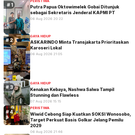
PERISTIWA
Putra Papua Oktowimelek Gobai Ditunjuk
sebagai Sekretaris Jenderal KAPMI PT
06 Aug 2026 20:22
GAYA HIDUP
ASKARINDO Minta Transjakarta Prioritaskan
Karoseri Lokal
06 Aug 2026 21:05
GAYA HIDUP
Kenakan Kebaya, Nashwa Salwa Tampil
Stunning dan Flawless
07 Aug 2026 15:15
PERISTIWA
Wiwid Cebong Siap Kuatkan SOKSI Wonosobo,
Target Perkuat Basis Golkar Jelang Pemilu
2029
06 Aug 2026 21:46