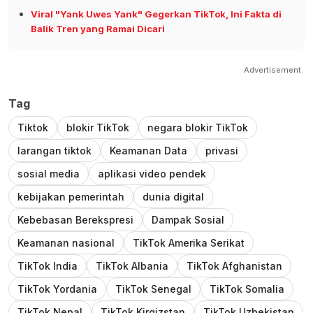
Viral "Yank Uwes Yank" Gegerkan TikTok, Ini Fakta di
Balik Tren yang Ramai Dicari
Advertisement
Tag
Tiktok
blokir TikTok
negara blokir TikTok
larangan tiktok
Keamanan Data
privasi
sosial media
aplikasi video pendek
kebijakan pemerintah
dunia digital
Kebebasan Berekspresi
Dampak Sosial
Keamanan nasional
TikTok Amerika Serikat
TikTok India
TikTok Albania
TikTok Afghanistan
TikTok Yordania
TikTok Senegal
TikTok Somalia
TikTok Nepal
TikTok Kirgizstan
TikTok Uzbekistan