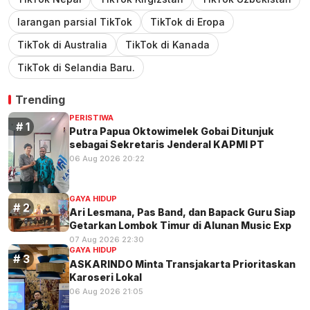
larangan parsial TikTok
TikTok di Eropa
TikTok di Australia
TikTok di Kanada
TikTok di Selandia Baru.
Trending
PERISTIWA
Putra Papua Oktowimelek Gobai Ditunjuk
sebagai Sekretaris Jenderal KAPMI PT
06 Aug 2026 20:22
GAYA HIDUP
Ari Lesmana, Pas Band, dan Bapack Guru Siap
Getarkan Lombok Timur di Alunan Music Exp
07 Aug 2026 22:30
GAYA HIDUP
ASKARINDO Minta Transjakarta Prioritaskan
Karoseri Lokal
06 Aug 2026 21:05