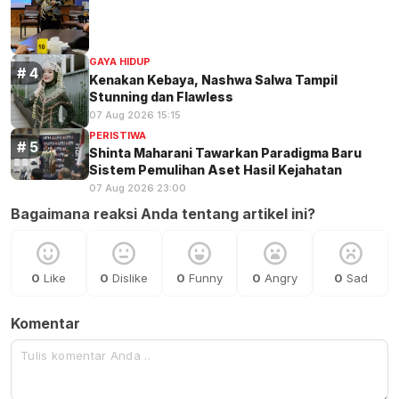
GAYA HIDUP
Kenakan Kebaya, Nashwa Salwa Tampil
Stunning dan Flawless
07 Aug 2026 15:15
PERISTIWA
Shinta Maharani Tawarkan Paradigma Baru
Sistem Pemulihan Aset Hasil Kejahatan
07 Aug 2026 23:00
Bagaimana reaksi Anda tentang artikel ini?
0
Like
0
Dislike
0
Funny
0
Angry
0
Sad
Komentar