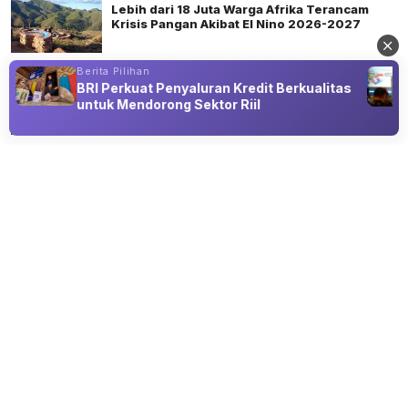
Lebih dari 18 Juta Warga Afrika Terancam
Krisis Pangan Akibat El Nino 2026-2027
Berita Pilihan
06 Aug 2026 17:45
BRI Perkuat Penyaluran Kredit Berkualitas
Lula Kecam Pencabutan Visa Dubes
untuk Mendorong Sektor Riil
Brasil oleh AS
Advertisement
INTERNASIONAL
Presiden Polandia Tegaskan Tolak
Pernikahan Sesama Jenis Sesuai
Konstitusi
07 Aug 2026 13:00
Karol Nawrocki Tegaskan Definisi Pernikahan Tetap