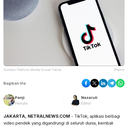
Ilustrasi Platform Media Sosial Tiktok
(Plann)
Bagikan Via
Panji
Nazaruli
Penulis
Editor
JAKARTA, NETRALNEWS.COM
- TikTok, aplikasi berbagi
video pendek yang digandrungi di seluruh dunia, kembali