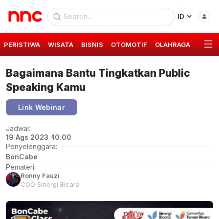
ID
PERISTIWA
WISATA
BISNIS
OTOMOTIF
OLAHRAGA
GAYA 
Bagaimana Bantu Tingkatkan Public
Speaking Kamu
Link Webinar
Jadwal:
19 Ags 2023
10.00
Penyelenggara:
BonCabe
Pemateri:
Ronny Fauzi
COO Sinergi Bicara