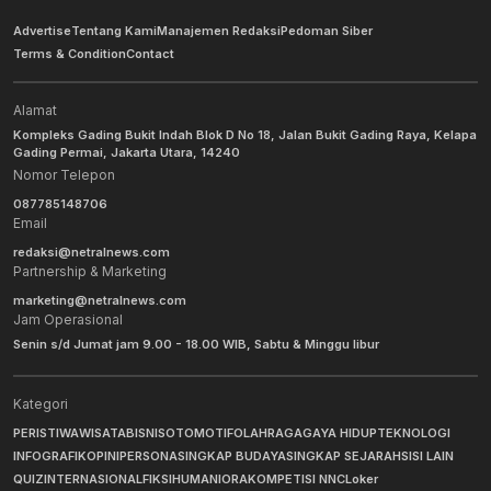
Advertise
Tentang Kami
Manajemen Redaksi
Pedoman Siber
Terms & Condition
Contact
Alamat
Kompleks Gading Bukit Indah Blok D No 18, Jalan Bukit Gading Raya, Kelapa
Gading Permai, Jakarta Utara, 14240
Nomor Telepon
087785148706
Email
redaksi@netralnews.com
Partnership & Marketing
marketing@netralnews.com
Jam Operasional
Senin s/d Jumat jam 9.00 - 18.00 WIB, Sabtu & Minggu libur
Kategori
PERISTIWA
WISATA
BISNIS
OTOMOTIF
OLAHRAGA
GAYA HIDUP
TEKNOLOGI
INFOGRAFIK
OPINI
PERSONA
SINGKAP BUDAYA
SINGKAP SEJARAH
SISI LAIN
QUIZ
INTERNASIONAL
FIKSI
HUMANIORA
KOMPETISI NNC
Loker