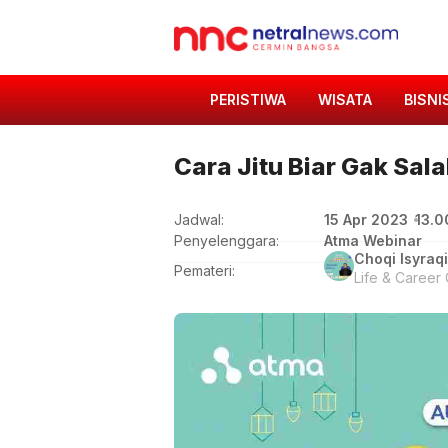
PERISTIWA
WISATA
BISNI
Cara Jitu Biar Gak Sala
15 Apr 2023
13.0
Jadwal:
Penyelenggara:
Atma Webinar
Choqi Isyraqi
Pemateri:
Life & Career