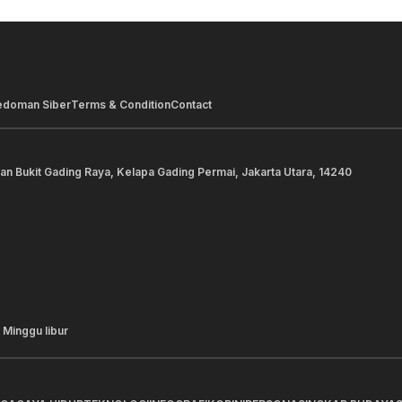
edoman Siber
Terms & Condition
Contact
lan Bukit Gading Raya, Kelapa Gading Permai, Jakarta Utara, 14240
 Minggu libur