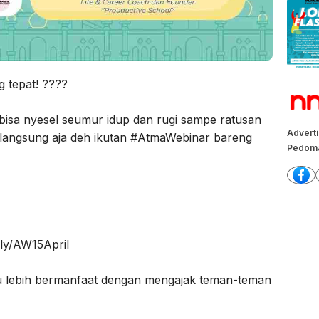
g tepat! ????
r bisa nyesel seumur idup dan rugi sampe ratusan
Advert
ih, langsung aja deh ikutan #AtmaWebinar bareng
Pedoma
.ly/AW15April
 lebih bermanfaat dengan mengajak teman-teman