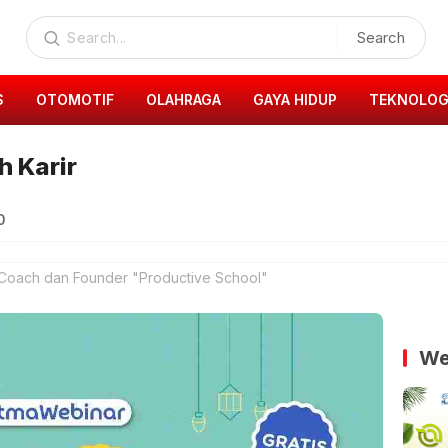
Search
S
OTOMOTIF
OLAHRAGA
GAYA HIDUP
TEKNOLOG
h Karir
0
 Coach dan Founder "Productive School"
We