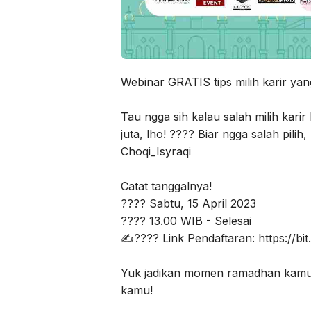
Webinar GRATIS tips milih karir yan
Tau ngga sih kalau salah milih kari
juta, lho! ???? Biar ngga salah pil
Choqi_Isyraqi
Catat tanggalnya!
???? Sabtu, 15 April 2023
???? 13.00 WIB - Selesai
✍???? Link Pendaftaran: https://bit
Yuk jadikan momen ramadhan kamu
kamu!