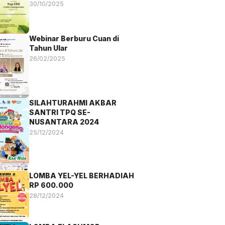
Awards 2025
30/10/2025
Webinar Berburu Cuan di
Tahun Ular
26/02/2025
SILAHTURAHMI AKBAR
SANTRI TPQ SE-
NUSANTARA 2024
25/12/2024
LOMBA YEL-YEL BERHADIAH
RP 600.000
28/12/2024