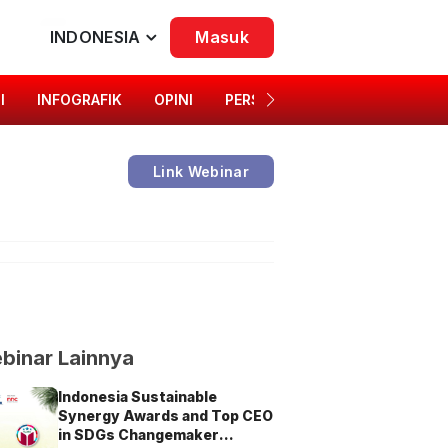
INDONESIA
Masuk
I
INFOGRAFIK
OPINI
PERSONA
SINGKAP BUDAYA
Link Webinar
binar Lainnya
Indonesia Sustainable
Synergy Awards and Top CEO
in SDGs Changemaker