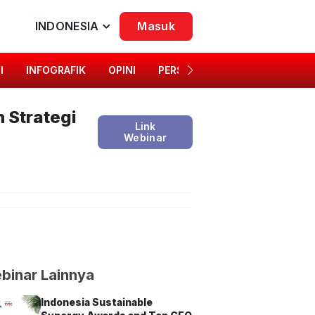
INDONESIA
Masuk
I
INFOGRAFIK
OPINI
PERSONA
SINGKAP BUDAYA
 Strategi
Link
Webinar
binar Lainnya
Indonesia Sustainable