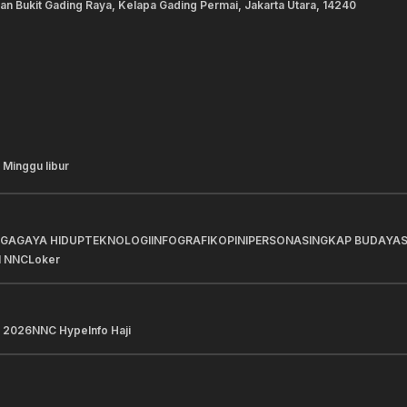
lan Bukit Gading Raya, Kelapa Gading Permai, Jakarta Utara, 14240
 Minggu libur
AGA
GAYA HIDUP
TEKNOLOGI
INFOGRAFIK
OPINI
PERSONA
SINGKAP BUDAYA
I NNC
Loker
 2026
NNC Hype
Info Haji
a Pilihan
Berita Pilihan