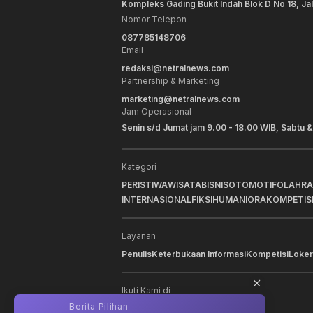
Kompleks Gading Bukit Indah Blok D No 18, Ja
Nomor Telepon
087785148706
Email
redaksi@netralnews.com
Partnership & Marketing
marketing@netralnews.com
Jam Operasional
Senin s/d Jumat jam 9.00 - 18.00 WIB, Sabtu &
Kategori
PERISTIWA
WISATA
BISNIS
OTOMOTIF
OLAHR
INTERNASIONAL
FIKSI
HUMANIORA
KOMPETIS
Layanan
Penulis
Keterbukaan Informasi
Kompetisi
Loker
Ikuti Kami di
Berita Pilihan
Berit