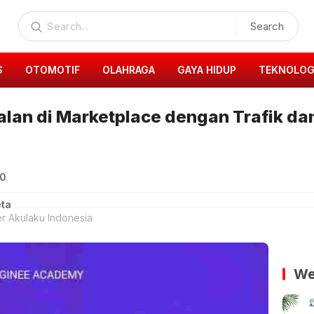
Search
S
OTOMOTIF
OLAHRAGA
GAYA HIDUP
TEKNOLOG
an di Marketplace dengan Trafik dan
00
eta
r Akulaku Indonesia
We