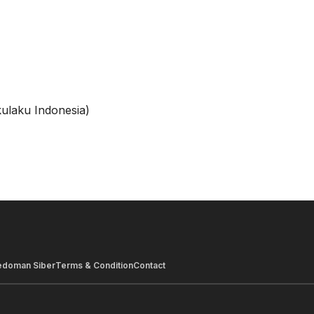
ulaku Indonesia)
edoman Siber
Terms & Condition
Contact