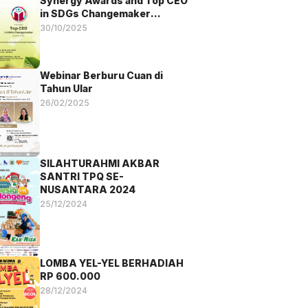
Synergy Awards and Top CEO
in SDGs Changemaker
Awards 2025
30/10/2025
Webinar Berburu Cuan di
Tahun Ular
26/02/2025
SILAHTURAHMI AKBAR
SANTRI TPQ SE-
NUSANTARA 2024
25/12/2024
LOMBA YEL-YEL BERHADIAH
RP 600.000
28/12/2024