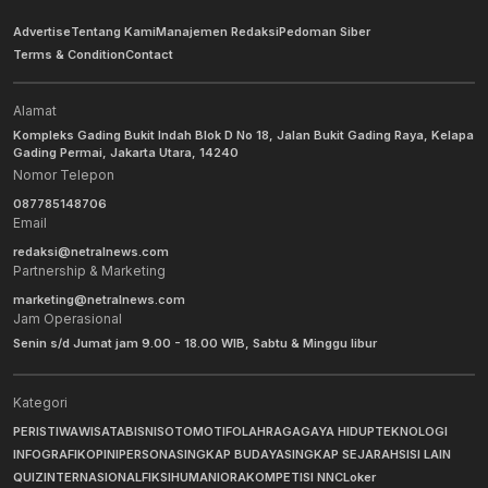
Advertise
Tentang Kami
Manajemen Redaksi
Pedoman Siber
Terms & Condition
Contact
Alamat
Kompleks Gading Bukit Indah Blok D No 18, Jalan Bukit Gading Raya, Kelapa
Gading Permai, Jakarta Utara, 14240
Nomor Telepon
087785148706
Email
redaksi@netralnews.com
Partnership & Marketing
marketing@netralnews.com
Jam Operasional
Senin s/d Jumat jam 9.00 - 18.00 WIB, Sabtu & Minggu libur
Kategori
PERISTIWA
WISATA
BISNIS
OTOMOTIF
OLAHRAGA
GAYA HIDUP
TEKNOLOGI
INFOGRAFIK
OPINI
PERSONA
SINGKAP BUDAYA
SINGKAP SEJARAH
SISI LAIN
QUIZ
INTERNASIONAL
FIKSI
HUMANIORA
KOMPETISI NNC
Loker