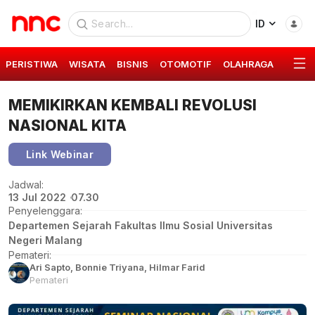
ID
PERISTIWA
WISATA
BISNIS
OTOMOTIF
OLAHRAGA
GAYA 
MEMIKIRKAN KEMBALI REVOLUSI
NASIONAL KITA
Link Webinar
Jadwal:
13 Jul 2022
07.30
Penyelenggara:
Departemen Sejarah Fakultas Ilmu Sosial Universitas
Negeri Malang
Pemateri:
Ari Sapto, Bonnie Triyana, Hilmar Farid
Pemateri