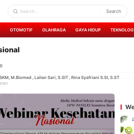
Search
S
OTOMOTIF
OLAHRAGA
GAYA HIDUP
TEKNOLOG
sional
30
KM, M.Biomed , Lailan Sari, S.SIT , Rina Syafriani S.SI, S.ST
atan
We