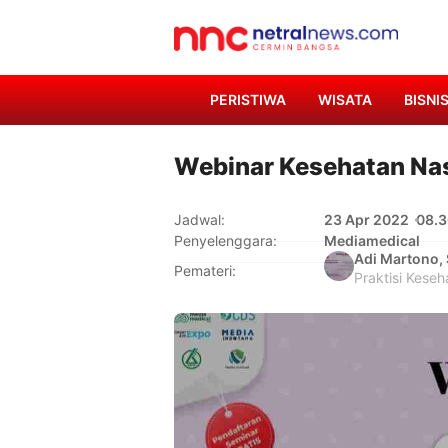
PERISTIWA
WISATA
BISNI
Webinar Kesehatan Na
23 Apr 2022
08.
Jadwal:
Penyelenggara:
Mediamedical
Adi Martono, S
Pemateri:
Praktisi Keseh