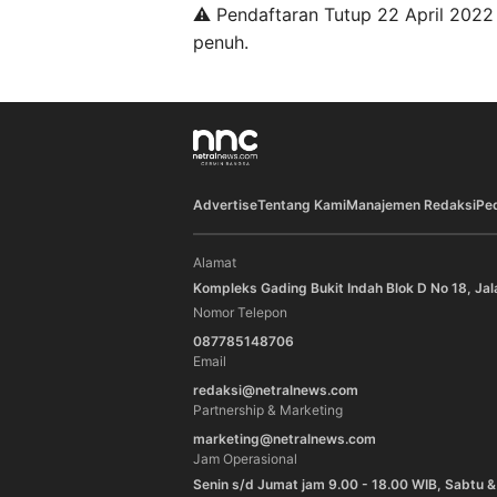
⚠️ Pendaftaran Tutup 22 April 2022 
penuh.
Advertise
Tentang Kami
Manajemen Redaksi
Pe
Alamat
Kompleks Gading Bukit Indah Blok D No 18, Jal
Nomor Telepon
087785148706
Email
redaksi@netralnews.com
Partnership & Marketing
marketing@netralnews.com
Jam Operasional
Senin s/d Jumat jam 9.00 - 18.00 WIB, Sabtu &