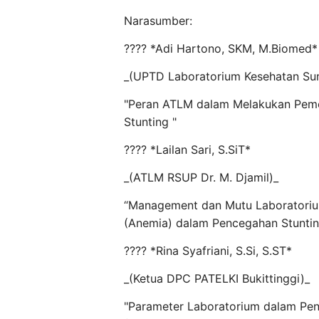
Narasumber:
????️ *Adi Hartono, SKM, M.Biomed*
_(UPTD Laboratorium Kesehatan Su
"Peran ATLM dalam Melakukan Peme
Stunting "
????️ *Lailan Sari, S.SiT*
_(ATLM RSUP Dr. M. Djamil)_
“Management dan Mutu Laboratoriu
(Anemia) dalam Pencegahan Stuntin
????️ *Rina Syafriani, S.Si, S.ST*
_(Ketua DPC PATELKI Bukittinggi)_
"Parameter Laboratorium dalam Pen